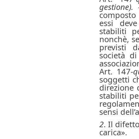
gestione). 
composto 
essi deve
stabiliti 
nonchè, se 
previsti 
società d
associazion
Art. 147-
q
soggetti c
direzione 
stabiliti p
regolament
sensi dell
2
. Il difet
carica».