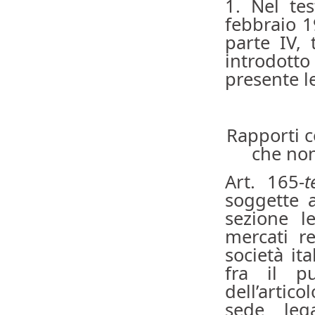
1. Nel tes
febbraio 1
parte IV, 
introdotto
presente l
Rapporti c
che non
Art. 165-
t
soggette a
sezione l
mercati re
società ita
fra il pu
dell’artic
sede leg