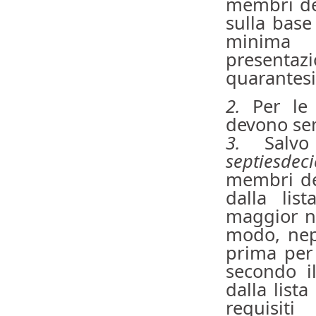
membri del
sulla base
minima d
presentazi
quarantesi
2.
Per le 
devono sem
3.
Salvo q
septiesde
membri del
dalla lis
maggior nu
modo, nepp
prima per 
secondo i
dalla list
requisit