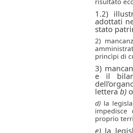
risultato ec
1.2) illus
adottati n
stato patr
2) mancanz
amministrati
princìpi di 
3) mancanz
e il bila
dell’organ
lettera
b)
o
d)
la legisl
impedisce o
proprio terr
e)
la legis