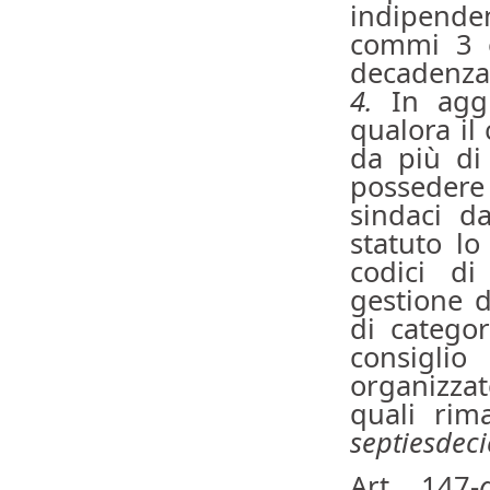
indipenden
commi 3 e 
decadenza 
4.
In agg
qualora il
da più di
possedere 
sindaci d
statuto lo 
codici di
gestione d
di catego
consigli
organizza
quali rima
septiesdeci
Art. 147-