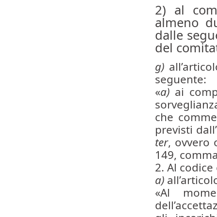
2) al com
almeno du
dalle segu
del comita
g)
all’artic
seguente:
«
a)
ai compo
sorveglianz
che commett
previsti dal
ter
, ovvero 
149, comma
2. Al codice
a)
all’artico
«Al mome
dell’accetta