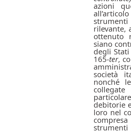
azioni qu
all’artico
strumenti 
rilevante, 
ottenuto r
siano cont
degli Stati
165
-ter
, c
amministr
società it
nonché le
collegate
particola
debitorie e
loro nel co
compresa
strumenti 