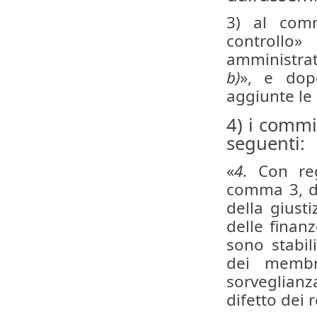
3) al comm
controllo»
amministrato
b)
», e dop
aggiunte le 
4) i commi
seguenti:
«
4
. Con reg
comma 3, de
della giusti
delle finanz
sono stabili
dei membri
sorveglianza
difetto dei 