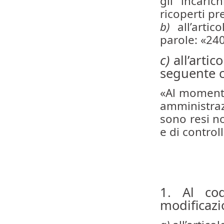
gli incaric
ricoperti pr
b)
all’artic
parole: «240
c)
all’artic
seguente
«Al momento
amministraz
sono resi no
e di control
1. Al cod
modificazi