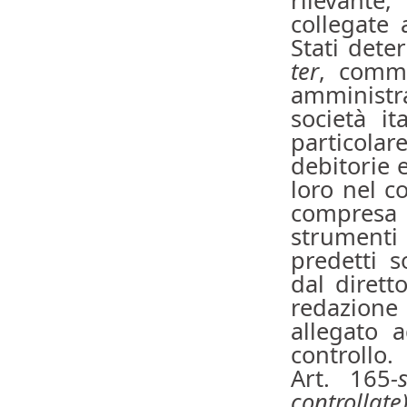
collegate 
Stati deter
ter
, comma
amministr
società it
particola
debitorie e
loro nel co
compresa
strumenti 
predetti s
dal dirett
redazione
allegato a
controllo.
Art. 165
-
controllate)