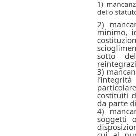
1) mancanza
dello statut
2) mancan
minimo, id
costituzio
scioglimen
sotto de
reintegraz
3) mancanz
l’integri
particolar
costituiti 
da parte d
4) mancan
soggetti o
disposizion
cui al nu