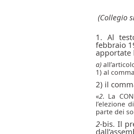
(Collegio 
1. Al test
febbraio 1
apportate 
a)
all’articol
1) al comma 
2) il comma
«
2
. La CON
l’elezione 
parte dei so
2-
bis. Il 
dall’assemb