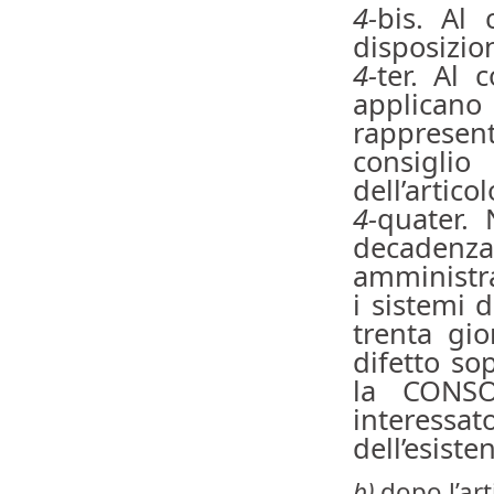
4-
bis. Al 
disposizion
4-
ter. Al 
applicano
rappresen
consigli
dell’artico
4-
quater. 
decaden
amministra
i sistemi 
trenta gi
difetto so
la CONSOB
interessat
dell’esist
b)
dopo l’art