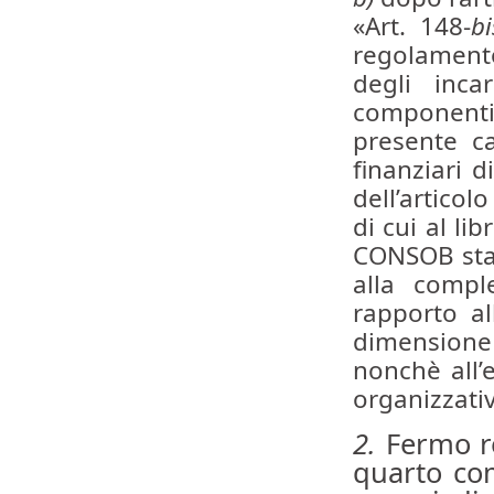
«Art. 148-
bi
regolamento
degli inca
componenti d
presente ca
finanziari d
dell’artico
di cui al lib
CONSOB stabi
alla compl
rapporto al
dimensione
nonchè all’e
organizzativ
2.
Fermo re
quarto com