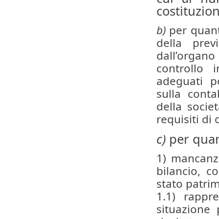
costituzion
b)
per quant
della prev
dall’organ
controllo 
adeguati po
sulla contab
della socie
requisiti di
c)
per quant
1) mancanza
bilancio, 
stato patrim
1.1) rappre
situazione 