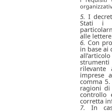
organizzativ
5.
I decret
Stati i 
particolar
alle letter
6.
Con pro
in base ai 
all’artico
strumenti 
rilevante 
imprese a
comma 5. A
ragioni di
controllo 
corretta i
7.
In ca