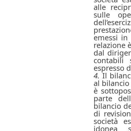
alle recip
sulle op
dell’eserci
prestazion
emessi in I
relazione è
dal dirige
contabili
espresso da
4.
Il bilanc
al bilancio
è sottopos
parte dell
bilancio de
di revisio
società es
idonea s