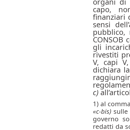
organi di 
capo, non
finanziari 
sensi del
pubblico, 
CONSOB con
gli incari
rivestiti p
V, capi V
dichiara l
raggiungi
regolament
c)
all’artic
1) al comma
«c-bis)
sulle
governo so
redatti da s