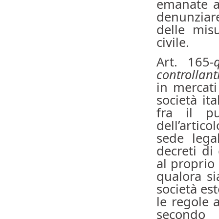
emanate a
denunziare
delle misu
civile.
Art. 165-
controllanti
in mercati 
società ita
fra il pu
dell’artic
sede lega
decreti di 
al proprio 
qualora si
società est
le regole a
secondo i