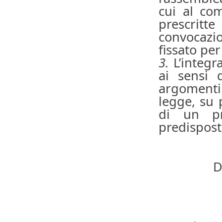
cui al co
prescritt
convocazi
fissato per
3.
L’integra
ai sensi
argomenti 
legge, su 
di un pr
predispost
D