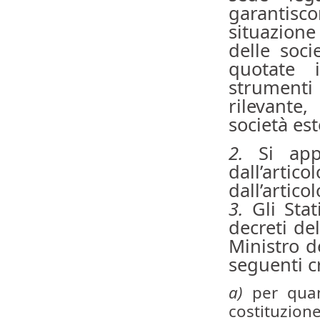
garantisco
situazione
delle soci
quotate 
strumenti 
rilevante
società est
2.
Si appl
dall’artic
dall’artico
3.
Gli Stat
decreti del
Ministro d
seguenti cr
a)
per quan
costituzione