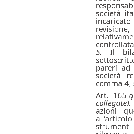
responsabi
società it
incaricat
revisione
relativam
controllata
5.
Il bila
sottoscrit
pareri ad 
società r
comma 4, 
Art. 165-
q
collegate).
azioni qu
all’artico
strumenti 
rilevante,