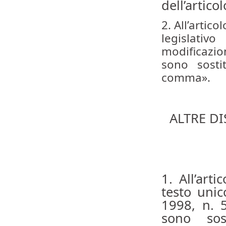
dell’artico
2. All’artic
legislati
modificazio
sono sosti
comma».
ALTRE D
1. All’art
testo unic
1998, n. 
sono sos