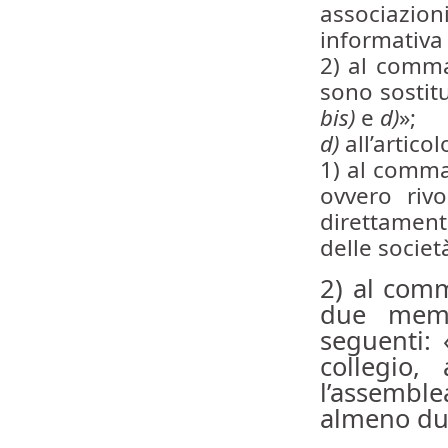
associazio
informativa 
2) al comm
sono sostitu
bis)
e
d)
»;
d)
all’articol
1) al comma 
ovvero riv
direttament
delle societ
2) al comm
due membr
seguenti:
collegio,
l’assemble
almeno du