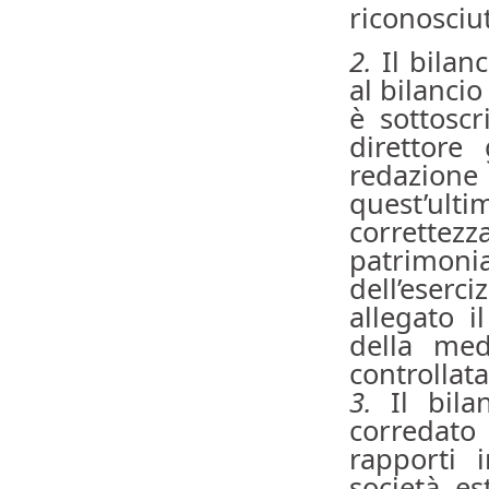
riconosciut
2.
Il bilanc
al bilancio
è sottoscr
direttore
redazione
quest’ult
correttezz
patrimonia
dell’eserciz
allegato i
della med
controllata
3.
Il bila
corredato 
rapporti i
società es