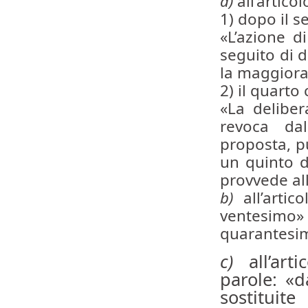
a)
all’artico
1) dopo il 
«L’azione d
seguito di d
la maggiora
2) il quarto
«La deliber
revoca dal
proposta, p
un quinto d
provvede all
b)
all’artic
ventesimo
quarantesi
c)
all’arti
parole: «d
sostitui