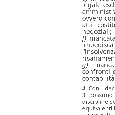
legale esc
amministr
ovvero con
atti costi
negoziali;
f)
mancata 
impedisca 
l’insolvenz
risanamen
g)
mancan
confronti 
contabilità 
4
. Con i dec
3, possono e
discipline s
equivalenti 
i requisiti