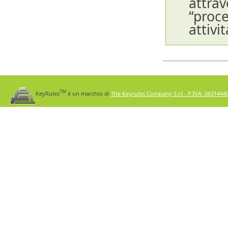
att
“proc
attivi
TM
KeyRules
è un marchio di
The Keyrules Company S.r.l - P.IVA: 0631444