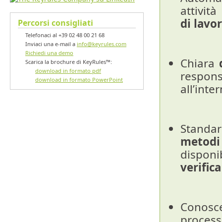
attivit
di lavo
Percorsi consigliati
Telefonaci al +39 02 48 00 21 68
Inviaci una e-mail a
info@keyrules.com
Richiedi una demo
Chiara
Scarica la brochure di KeyRules™:
download in formato pdf
respons
download in formato PowerPoint
all’inte
Stand
metod
disponi
verifica
Conos
proces