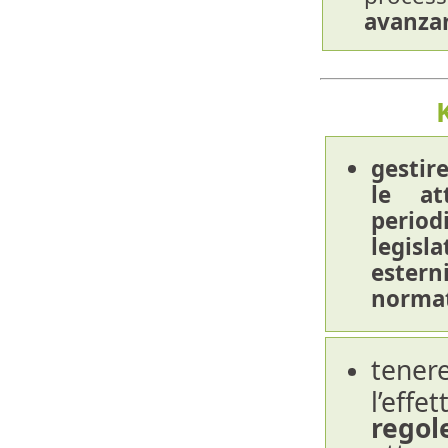
avanza
gestir
le at
period
legis
estern
normat
tener
l’effe
reg