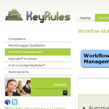
Home
Cos'è
Workflow Ma
Compliance
Monitoraggio Qualitativo
Workflow Management
Keyrules™ in sintesi
A chi si rivolge KeyRules™
Note tecniche
Automa