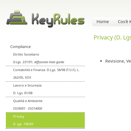
Home
Cos'è
Privacy (D. Lg
Compliance
Diritto Societario
Revisione, Ve
D.Lgs. 231/01, diffusione linee guida
Contabilità e Finanza: D.Lgs. 58/98 (T.U.F), L.
262/05, SOX
Lavoro e Sicurezza
D. Lgs. 81/08
Qualità e Ambiente
ISO9001 - ISO14000
Privacy
D. Lgs. 196/03