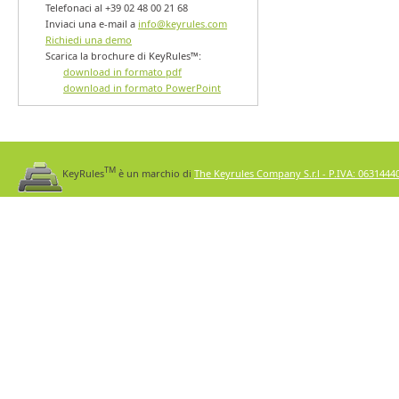
Telefonaci al +39 02 48 00 21 68
Inviaci una e-mail a
info@keyrules.com
Richiedi una demo
Scarica la brochure di KeyRules™:
download in formato pdf
download in formato PowerPoint
TM
KeyRules
è un marchio di
The Keyrules Company S.r.l - P.IVA: 0631444