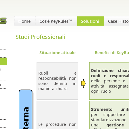
Home
Cos'è KeyRules™
Soluzioni
Case Histo
Studi Professionali
Situazione attuale
Benefici di KeyRu
i
Definizione chia
Ruoli e
ruoli e responsab
responsabilità non
delle persone e 
sono definiti in
a
attività assegna
maniera chiara
ogni ruolo
Strumento unifi
per supportare
standardizzazion
Le procedure non
una
gestione