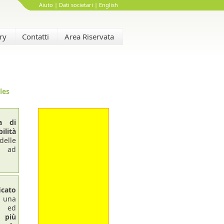
Aiuto
|
Dati societari
|
English
ry
Contatti
Area Riservata
les
ra di
ilità
delle
te ad
cato
 una
e ed
 più