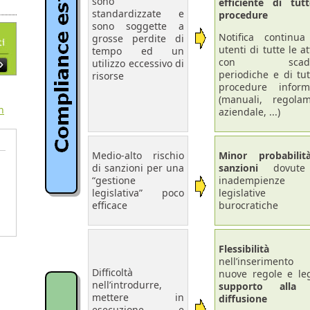
sono
efficiente di tut
standardizzate e
procedure
sono soggette a
Notifica continua
grosse perdite di
utenti di tutte le at
tempo ed un
con scade
utilizzo eccessivo di
periodiche e di tut
risorse
procedure inform
(manuali, regola
aziendale, ...)
Medio-alto rischio
Minor probabilit
di sanzioni per una
sanzioni
dovute
“gestione
inadempienze
legislativa” poco
legislativ
efficace
burocratiche
Flessibilità
nell’inseriment
Difficoltà
nuove regole e le
nell’introdurre,
supporto alla 
mettere in
diffusione
esecuzione e