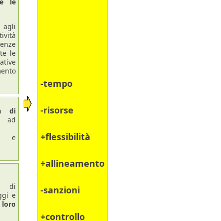
te le
 agli
tività
nze
te le
ative
mento
-tempo
-risorse
à di
 ad
+flessibilità
e e
+allineamento
o di
-sanzioni
ggi e
loro
+controllo